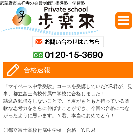
武蔵野市吉祥寺の会員制個別指導塾・学習塾
合格速報
「マイペース中学受験」コースを受講していたY.F.君が、見
事、都立富士高校付属中学校に合格しました！
詰込み勉強をしないことで、Ｙ君がもともと持っている柔
軟な思考力をさらに伸ばすことができ、今回の合格につな
がったように思います。Ｙ君、本当におめでとう！
〇都立富士高校付属中学校 合格 Y. F. 君