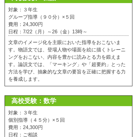
対象：３年生
グループ指導（９０分）×５回
費用：24,300円
日程：7/22（月）～26（金）13時～
文章のイメージ化を主眼においた指導をおこないま
す。物語文では、登場人物や場面を絵に描くトレーニ
ングをおこない、内容を豊かに読みとる力を鍛えま
す。論説文では、「マーキング」や「超要約」とった
方法を学び、抽象的な文章の要旨を正確に把握する力
を養成します。
高校受験：数学
対象：３年生
個別指導（４５分）×５回
費用：24,300円
日程：ご相談