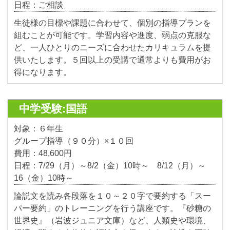
日程：ご相談
生徒様の目標や課題に合わせて、個別の指導プランを
組むことが可能です。学習内容や進度、弱点の克服な
ど、一人ひとりのニーズに合わせたカリキュラムを提
供いたします。５回以上の受講で通常よりも費用がお
得になります。
中学受験:国語
対象：６年生
グループ指導（９０分）×１０回
費用：48,600円
日程：7/29（月）～8/2（金）10時～ 8/12（月）～
16（金）10時～
論説文を読み各段落を１０～２０字で要約する「スー
パー要約」のトレーニングを行う講座です。『砂糖の
世界史』（岩波ジュニア文庫）など、人類史や環境、